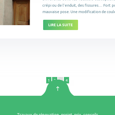
crépi ou de l’enduit, des fissures… Fort p
mauvaise pose. Une modification de cou
LIRE LA SUITE
1
2
3
4
Travaux de rénovation, projet, prix, conseils