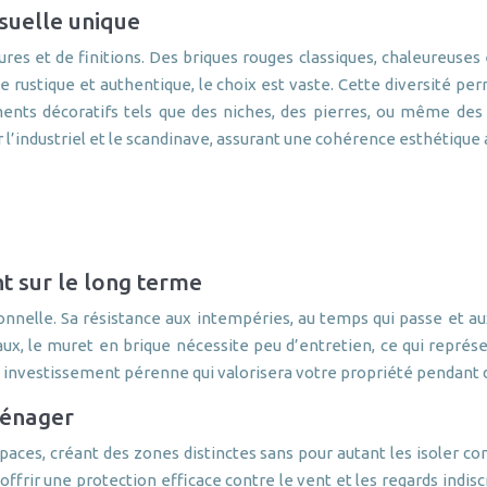
isuelle unique
xtures et de finitions. Des briques rouges classiques, chaleureuse
me rustique et authentique, le choix est vaste. Cette diversité pe
ents décoratifs tels que des niches, des pierres, ou même des 
r l’industriel et le scandinave, assurant une cohérence esthétiqu
nt sur le long terme
nnelle. Sa résistance aux intempéries, au temps qui passe et aux
ux, le muret en brique nécessite peu d’entretien, ce qui repré
n investissement pérenne qui valorisera votre propriété pendan
ménager
aces, créant des zones distinctes sans pour autant les isoler c
ffrir une protection efficace contre le vent et les regards indisc