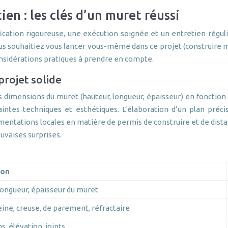
en : les clés d’un muret réussi
ication rigoureuse, une exécution soignée et un entretien réguli
s souhaitiez vous lancer vous-même dans ce projet (construire mur
nsidérations pratiques à prendre en compte.
projet solide
es dimensions du muret (hauteur, longueur, épaisseur) en fonction 
es techniques et esthétiques. L’élaboration d’un plan précis, dé
lementations locales en matière de permis de construire et de dista
uvaises surprises.
ion
longueur, épaisseur du muret
eine, creuse, de parement, réfractaire
s, élévation, joints