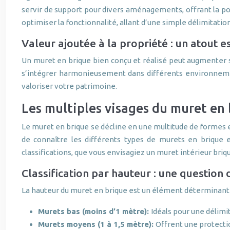
servir de support pour divers aménagements, offrant la pos
optimiser la fonctionnalité, allant d’une simple délimitation
Valeur ajoutée à la propriété : un atout e
Un muret en brique bien conçu et réalisé peut augmenter si
s’intégrer harmonieusement dans différents environneme
valoriser votre patrimoine.
Les multiples visages du muret en b
Le muret en brique se décline en une multitude de formes et
de connaître les différents types de murets en brique et
classifications, que vous envisagiez un muret intérieur briq
Classification par hauteur : une question 
La hauteur du muret en brique est un élément déterminant qu
Murets bas (moins d’1 mètre):
Idéals pour une délimi
Murets moyens (1 à 1,5 mètre):
Offrent une protecti