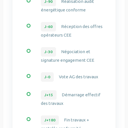
Réalisation audit
J-90
énergétique conforme
Réception des offres
J-60
opérateurs CEE
Négociation et
J-30
signature engagement CEE
Vote AG des travaux
J-0
Démarrage effectif
J+15
des travaux
Fin travaux +
J+180