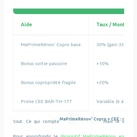
Aide
Taux / Montant
MaPrimeRénov’ Copro base
30% (gain 35%) ou
Bonus sortie passoire
+10%
Bonus copropriété fragile
+20%
Prime CEE BAR-TH-177
Variable (6 à 12 
MaPrimeRénov’ Copro + CEE : récapit
Pour approfondir le
dispositif MaPrimeRénov en